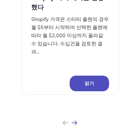
제품
했다
사전 제작 Shopify 판매처
Shopify 가격은 스타터 플랜의 경우
월 $5부터 시작하며 선택한 플랜에
전자상거래 비즈니스 코스
따라 월 $2,000 이상까지 올라갈
수 있습니다. 수십건을 검토한 결
도구
과…
Plugins
가게
읽기
청각 솔루션
맞춤형 스토어 설정
Shopify 마이그레이션 서비스
이
다
전자상거래 성장 컨설팅
전
음