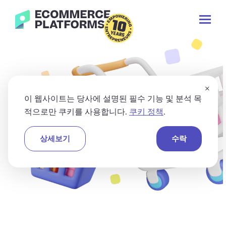
컨
전
텐
기
자
츠
본
상
로
메
검
거
가
뉴
색
래
기
토
:
플
×
글
랫
이 웹사이트는 당사에 설명된 필수 기능 및 분석 목
폼
적으로만 쿠키를 사용합니다.
쿠키 정책
.
상세보기
수락