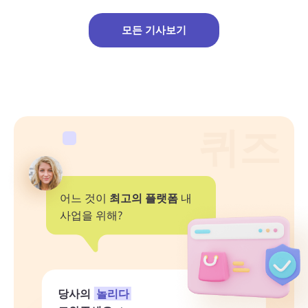
보
보
질문하기
기
기
모든 기사보기
제품 자료
Blog
정의
퀴즈
허브
통계
동영상
어느 것이
최고의 플랫폼
내
사업을 위해?
인터뷰
패키지 딜
더 보기
당사의
놀리다