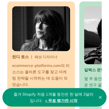
린디 로스
패션 디자이너
ecommerce-platforms.com의 리
알렉스 문틴
소스는 올바른 도구를 찾고 마케
팅 전략을 시작하는 데 도움이 되
몇 주 동안 도
었습니다.
운 연구 끝에 
사항에 대해 완
즐겨 Shopify 처음 1개월 동안은 한 달에 3달러
×
는 곳을 찾았습
닫
입니다.
» 무료 평가판 시작
🇰🇷 Korean
EP!
기