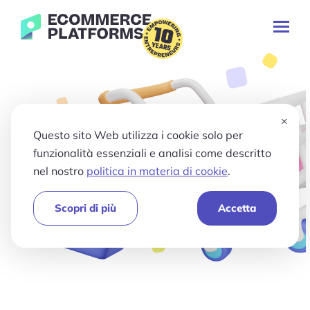
Salta
Piattaforme
al
Attiv
di
contenuto
/
e-
disat
Cercare:
commerce
il
menu
×
princ
Questo sito Web utilizza i cookie solo per
funzionalità essenziali e analisi come descritto
nel nostro
politica in materia di cookie
.
Scopri di più
Accetta