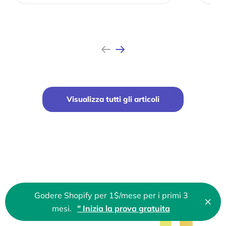
Precedente
Avanti
Visualizza tutti gli articoli
Godere Shopify per 1$/mese per i primi 3
×
Chi
mesi.
" Inizia la prova gratuita
🇮🇹 Italian