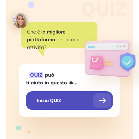
QUIZ
Che è
la migliore
piattaforma
per la mia
attività?
QUIZ
può
ti aiuto in questo 🔥...
Inizia QUIZ