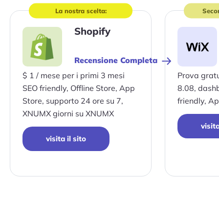
La nostra scelta:
Secon
visita
visita
il
il
Shopify
sito
sito
Recensione Completa
$ 1 / mese per i primi 3 mesi
Prova gratu
SEO friendly, Offline Store, App
8.08, dash
Store, supporto 24 ore su 7,
friendly, A
XNUMX giorni su XNUMX
visita
visita il sito