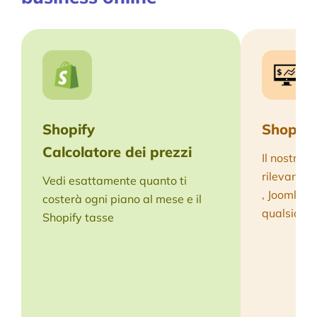
Shopify
Shopify 
Calcolatore dei prezzi
Il nostro s
rilevare 
Vedi esattamente quanto ti
, Joomla o 
costerà ogni piano al mese e il
qualsiasi si
Shopify tasse