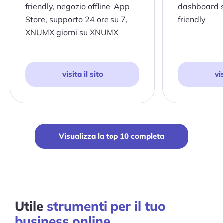
friendly, negozio offline, App
dashboard 
Store, supporto 24 ore su 7,
friendly
XNUMX giorni su XNUMX
visita il sito
vi
Visualizza la top 10 completa
Utile
strumenti per il tuo
business online