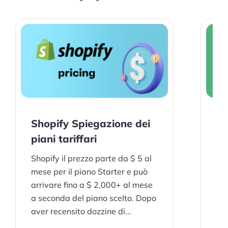
commerce
Facci una domanda
Risorse
Blog
Definizioni
Hub
Shopify Spiegazione dei
piani tariffari
Statistiche
Shopify il prezzo parte da $ 5 al
Video
mese per il piano Starter e può
arrivare fino a $ 2,000+ al mese
interviste
a seconda del piano scelto. Dopo
aver recensito dozzine di...
Offerte