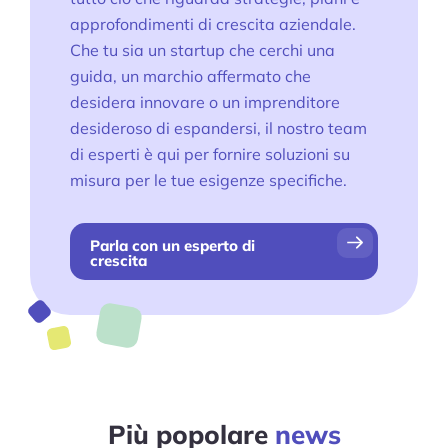
Pre-costruito Shopify Negozi
approfondimenti di crescita aziendale.
Che tu sia un startup che cerchi una
Corso aziendale sull'e-commerce
guida, un marchio affermato che
desidera innovare o un imprenditore
Strumenti
desideroso di espandersi, il nostro team
Plugins
di esperti è qui per fornire soluzioni su
misura per le tue esigenze specifiche.
Shop
Servizi
Parla con un esperto di
crescita
Configurazione del negozio
personalizzata
Shopify Servizi di migrazione
Consulenza per la crescita dell'e-
Più popolare
news